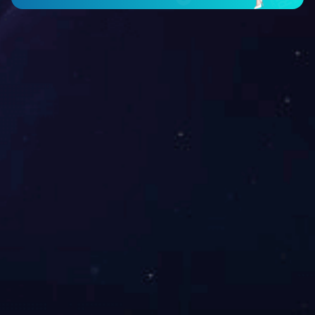
官
关于中大
新闻活
产品信息
方
动
账
公司简介
企业文化
食品/食品配料
功能性原料
香精香料
号
公司
领导关怀
发展历程
化妆品原料
宠物产品/饲料
农业农资
要闻
公司荣誉
社会责任
植物印染
媒体
报道
站
展会
内
活动
搜
索